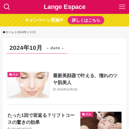
Lange Espace
キャンペーン実施中
詳しくはこちら
ホーム
2024年
10月
2024年10月
– date –
最新美顔器で叶える、憧れのツ
新着
ヤ肌美人
2024年10月3日
たった1回で若返る？リフトコー
新着
スの驚きの効果
2024年10月2日