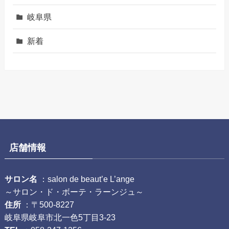
岐阜県
新着
店舗情報
サロン名
：salon de beaut’e L’ange
～サロン・ド・ボーテ・ラーンジュ～
住所
：〒500-8227
岐阜県岐阜市北一色5丁目3-23