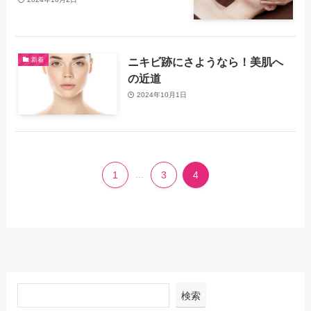
ニキビ跡にさようなら！美肌へ
新着
の近道
2024年10月1日
1
...
3
4
検索